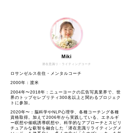
Miki
潜在意識リ・ライティングコーチ
ロサンゼルス在住・メンタルコーチ
2000年：渡米
2004年〜2018年：ニューヨークの広告写真業界で、世
界のトップセレブリティ300名以上と関わるプロジェク
トに参加。
2020年〜：脳科学やNLP心理学、各種コーチング各種
資格取得。加えて2006年から実践している、エネルギ
ー瞑想や催眠誘導瞑想や、科学的なアプローチとスピリ
チュアルな叡智を融合した「潜在意識リライティングメ