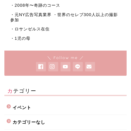
・2008年〜奇跡のコース
・元NY広告写真業界 ・世界のセレブ300人以上の撮影
参加
・ロサンゼルス在住
・1児の母
＼ Follow me ／
カテゴリー
イベント
カテゴリーなし