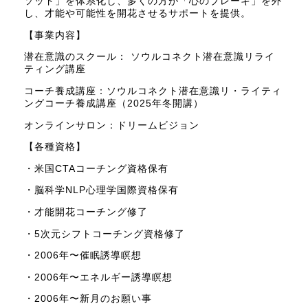
ソッド」を体系化し、多くの方が「心のブレーキ」を外
し、才能や可能性を開花させるサポートを提供。
【事業内容】
潜在意識のスクール： ソウルコネクト潜在意識リライ
ティング講座
コーチ養成講座：ソウルコネクト潜在意識リ・ライティ
ングコーチ養成講座（2025年冬開講）
オンラインサロン：ドリームビジョン
【各種資格】
・米国CTAコーチング資格保有
・脳科学NLP心理学国際資格保有
・才能開花コーチング修了
・5次元シフトコーチング資格修了
・2006年〜催眠誘導瞑想
・2006年〜エネルギー誘導瞑想
・2006年〜新月のお願い事