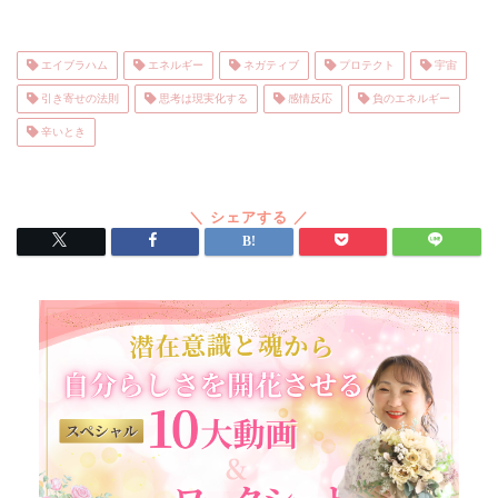
エイブラハム
エネルギー
ネガティブ
プロテクト
宇宙
引き寄せの法則
思考は現実化する
感情反応
負のエネルギー
辛いとき