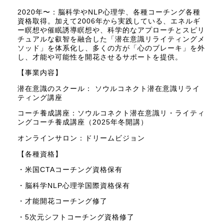
2020年〜：脳科学やNLP心理学、各種コーチング各種
資格取得。加えて2006年から実践している、エネルギ
ー瞑想や催眠誘導瞑想や、科学的なアプローチとスピリ
チュアルな叡智を融合した「潜在意識リライティングメ
ソッド」を体系化し、多くの方が「心のブレーキ」を外
し、才能や可能性を開花させるサポートを提供。
【事業内容】
潜在意識のスクール： ソウルコネクト潜在意識リライ
ティング講座
コーチ養成講座：ソウルコネクト潜在意識リ・ライティ
ングコーチ養成講座（2025年冬開講）
オンラインサロン：ドリームビジョン
【各種資格】
・米国CTAコーチング資格保有
・脳科学NLP心理学国際資格保有
・才能開花コーチング修了
・5次元シフトコーチング資格修了