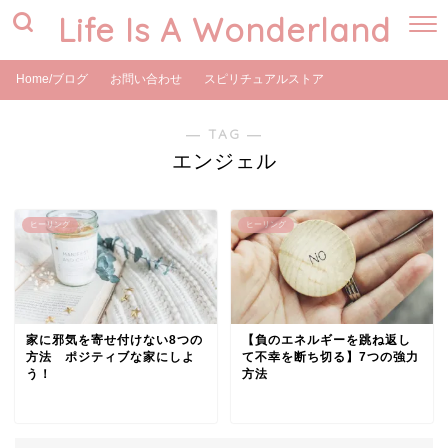
Life Is A Wonderland
Home/ブログ
お問い合わせ
スピリチュアルストア
― TAG ―
エンジェル
ヒーリング
ヒーリング
家に邪気を寄せ付けない8つの
【負のエネルギーを跳ね返し
方法 ポジティブな家にしよ
て不幸を断ち切る】7つの強力
う！
方法