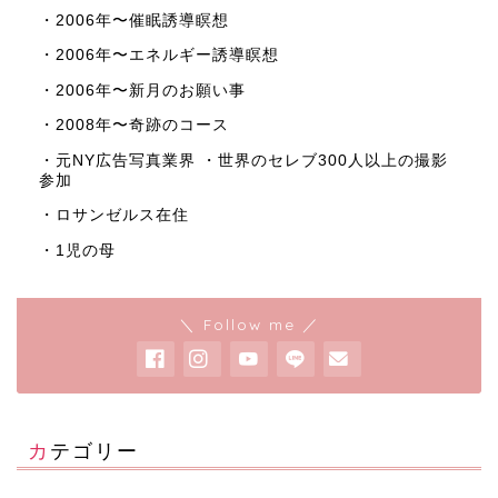
・2006年〜催眠誘導瞑想
・2006年〜エネルギー誘導瞑想
・2006年〜新月のお願い事
・2008年〜奇跡のコース
・元NY広告写真業界 ・世界のセレブ300人以上の撮影
参加
・ロサンゼルス在住
・1児の母
＼ Follow me ／
カテゴリー