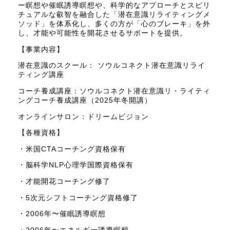
ー瞑想や催眠誘導瞑想や、科学的なアプローチとスピリ
チュアルな叡智を融合した「潜在意識リライティングメ
ソッド」を体系化し、多くの方が「心のブレーキ」を外
し、才能や可能性を開花させるサポートを提供。
【事業内容】
潜在意識のスクール： ソウルコネクト潜在意識リライ
ティング講座
コーチ養成講座：ソウルコネクト潜在意識リ・ライティ
ングコーチ養成講座（2025年冬開講）
オンラインサロン：ドリームビジョン
【各種資格】
・米国CTAコーチング資格保有
・脳科学NLP心理学国際資格保有
・才能開花コーチング修了
・5次元シフトコーチング資格修了
・2006年〜催眠誘導瞑想