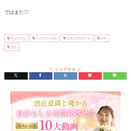
ではまた♡
夢を叶える
引き寄せの法則
思考は現実化する
波動
運気