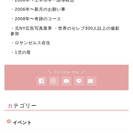
・2006年〜エネルギー誘導瞑想
・2006年〜新月のお願い事
・2008年〜奇跡のコース
・元NY広告写真業界 ・世界のセレブ300人以上の撮影
参加
・ロサンゼルス在住
・1児の母
＼ Follow me ／
カテゴリー
イベント